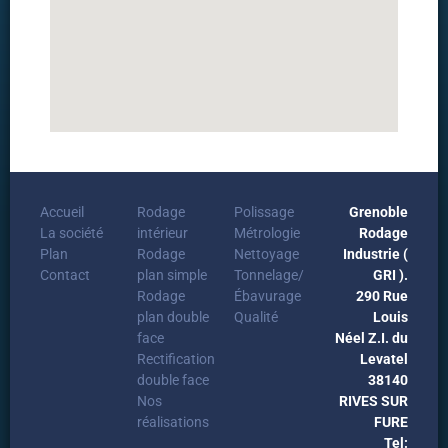
Accueil
Rodage
Polissage
Grenoble
La société
intérieur
Métrologie
Rodage
Plan
Rodage
Nettoyage
Industrie (
Contact
plan simple
Tonnelage/
GRI ).
Rodage
Ébavurage
290 Rue
plan double
Qualité
Louis
face
Néel Z.I. du
Rectification
Levatel
double face
38140
Nos
RIVES SUR
réalisations
FURE
Tel: