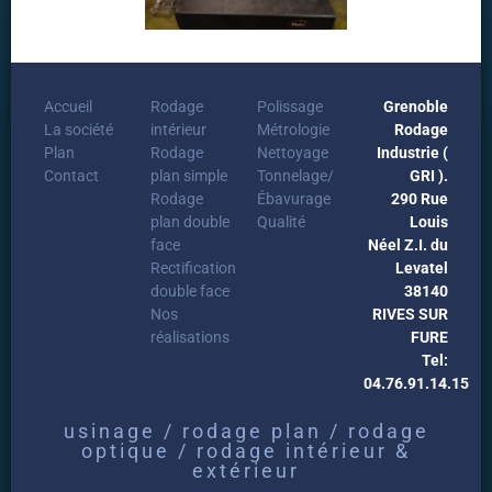
Accueil
Rodage
Polissage
Grenoble
La société
intérieur
Métrologie
Rodage
Plan
Rodage
Nettoyage
Industrie (
Contact
plan simple
Tonnelage/
GRI ).
Rodage
Ébavurage
290 Rue
plan double
Qualité
Louis
face
Néel Z.I. du
Rectification
Levatel
double face
38140
Nos
RIVES SUR
réalisations
FURE
Tel:
04.76.91.14.15
usinage / rodage plan / rodage
optique / rodage intérieur &
extérieur